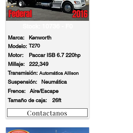
2016
Federal
Stock: 10736 - F0
Marca:
Kenworth
T270
Modelo:
Motor:
Paccar ISB 6.7 220hp
Millaje:
222,349
Transmisión:
Automática Allison
Suspensión:
Neumática
Frenos:
Aire/Escape
Tamaño de caja:
26ft
Contactanos