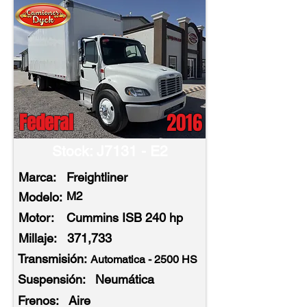
2016
Federal
Stock: J7131 - E2
Marca:
Freightliner
M2
Modelo:
Motor:
Cummins ISB 240 hp
Millaje:
371,733
Transmisión:
Automatica - 2500 HS
Suspensión:
Neumática
Frenos:
Aire