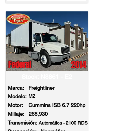
2014
Federal
Stock: N8861 - E2
Marca:
Freightliner
M2
Modelo:
Motor:
Cummins ISB 6.7 220hp
Millaje:
268,930
Transmisión:
Automática - 2100 RDS