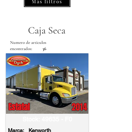
Más filtros
Caja Seca
Numero de articulos
encontrados:
36
2014
Estatal
Stock: 49635 - F0
Marca:
Kenworth