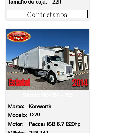
Tamaño de caja:
22ft
Contactanos
2014
Estatal
Stock: 00484 - E5
Marca:
Kenworth
T270
Modelo:
Motor:
Paccar ISB 6.7 220hp
Millaje:
248.141