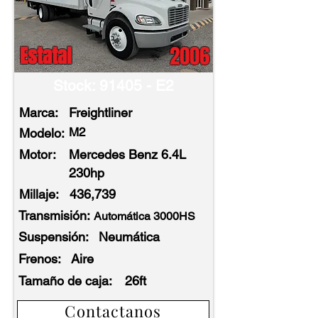
2006
Estatal
Stock: 91405 - E2
Marca:
Freightliner
M2
Modelo:
Motor:
Mercedes Benz 6.4L
230hp
Millaje:
436,739
Transmisión:
Automática 3000HS
Suspensión:
Neumática
Frenos:
Aire
Tamaño de caja:
26ft
Contactanos