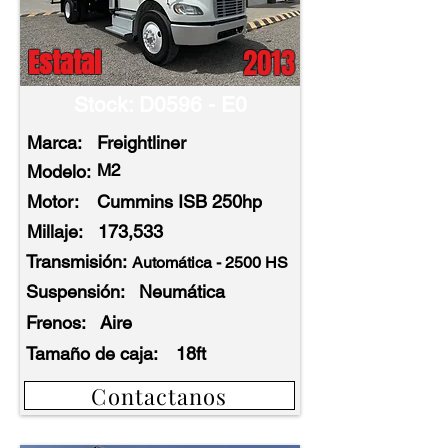
2013
Estatal
Stock: D0596 - E0
Marca:
Freightliner
M2
Modelo:
Motor:
Cummins ISB 250hp
Millaje:
173,533
Transmisión:
Automática - 2500 HS
Suspensión:
Neumática
Frenos:
Aire
Tamaño de caja:
18ft
Contactanos