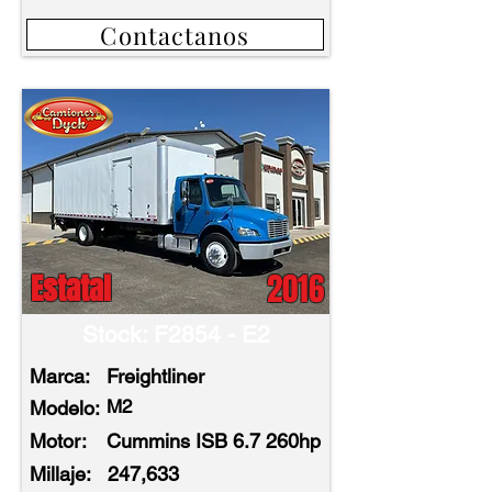
Contactanos
2016
Estatal
Stock: F2854 - E2
Marca:
Freightliner
M2
Modelo:
Motor:
Cummins ISB 6.7 260hp
Millaje:
247,633