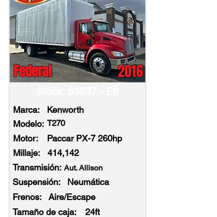
2016
Federal
Stock: 83637 - E8
Marca:
Kenworth
T270
Modelo:
Motor:
Paccar PX-7 260hp
Millaje:
414,142
Transmisión:
Aut. Allison
Suspensión:
Neumática
Frenos:
Aire/Escape
Tamaño de caja:
24ft