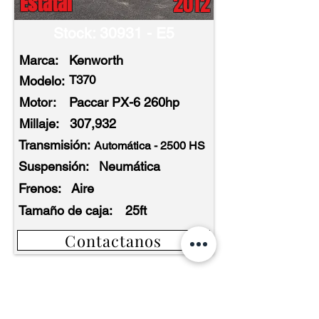
2012
Estatal
Stock: 30931 - E5
Marca:
Kenworth
T370
Modelo:
Motor:
Paccar PX-6 260hp
Millaje:
307,932
Transmisión:
Automática - 2500 HS
Suspensión:
Neumática
Frenos:
Aire
Tamaño de caja:
25ft
Contactanos