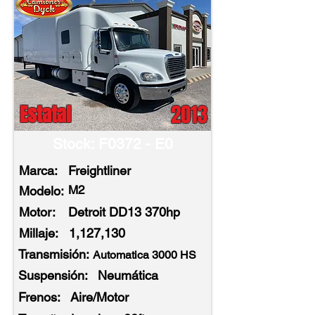
2013
Estatal
Stock: F0372 - E0
Marca:
Freightliner
M2
Modelo:
Motor:
Detroit DD13 370hp
Millaje:
1,127,130
Transmisión:
Automatica 3000 HS
Suspensión:
Neumática
Frenos:
Aire/Motor