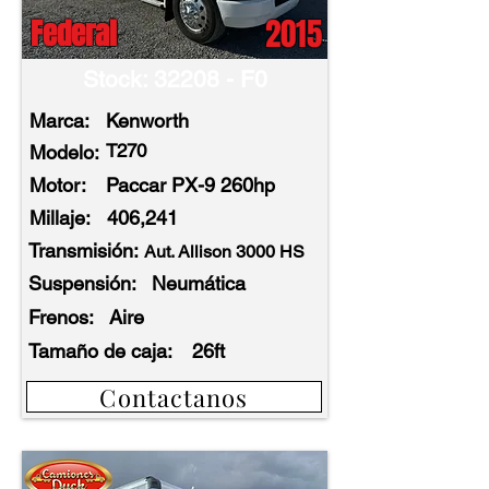
2015
Federal
Stock: 32208 - F0
Marca:
Kenworth
T270
Modelo:
Motor:
Paccar PX-9 260hp
Millaje:
406,241
Transmisión:
Aut. Allison 3000 HS
Suspensión:
Neumática
Frenos:
Aire
Tamaño de caja:
26ft
Contactanos