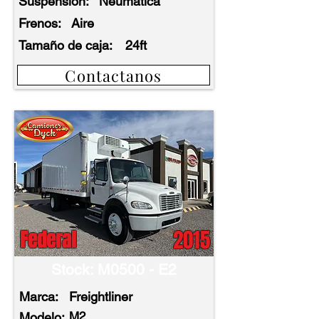
Suspensión:
Neumática
Frenos:
Aire
Tamaño de caja:
24ft
Contactanos
2015
Federal
Stock: M0500 - E2
Marca:
Freightliner
M2
Modelo: