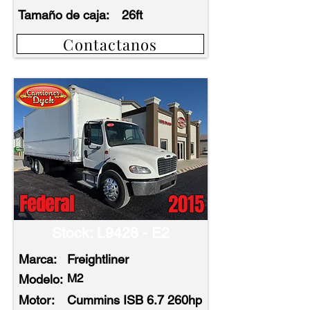
Tamaño de caja:
26ft
Contactanos
2015
Federal
Stock: L9428 - E2
Marca:
Freightliner
M2
Modelo:
Motor:
Cummins ISB 6.7 260hp