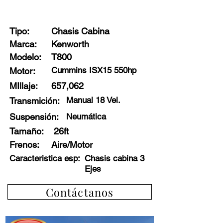
Stock: 54267 - G5
Tipo:
Chasis Cabina
Marca:
Kenworth
Modelo:
T800
Cummins ISX15 550hp
Motor:
MIllaje:
657,062
Manual 18 Vel.
Transmición:
Suspensión:
Neumática
Tamaño:
26ft
Frenos
:
Aire/Motor
Caracteristica esp:
Chasis cabina 3
Ejes
Contáctanos