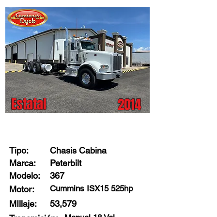
Estatal
2014
Stock: 34593 - I0
Tipo:
Chasis Cabina
Marca:
Peterbilt
Modelo:
367
Cummins ISX15 525hp
Motor:
MIllaje:
53,579