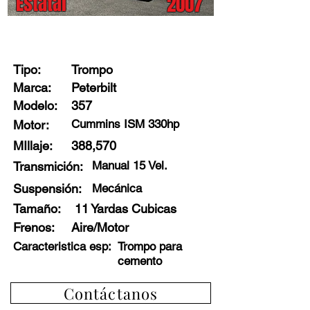
Estatal
2007
Stock: 91709 - J0
Tipo:
Trompo
Marca:
Peterbilt
Modelo:
357
Cummins ISM 330hp
Motor:
MIllaje:
388,570
Manual 15 Vel.
Transmición:
Suspensión:
Mecánica
Tamaño:
11 Yardas Cubicas
Frenos
:
Aire/Motor
Caracteristica esp:
Trompo para
cemento
Contáctanos