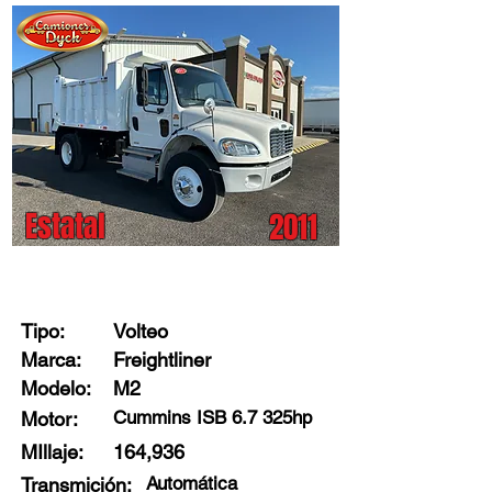
Estatal
2011
Stock: X1274 - E3
Tipo:
Volteo
Marca:
Freightliner
Modelo:
M2
Cummins ISB 6.7 325hp
Motor:
MIllaje:
164,936
Automática
Transmición: