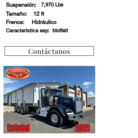
Suspensión:
7,970 Lbs
Tamaño:
12 ft
Frenos
:
Hidráulico
Caracteristica esp:
Moffett
Contáctanos
Estatal
2012