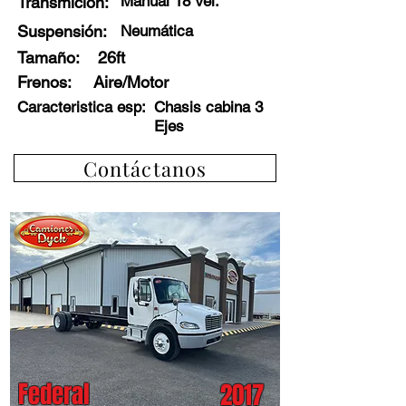
Manual 18 Vel.
Transmición:
Suspensión:
Neumática
Tamaño:
26ft
Frenos
:
Aire/Motor
Caracteristica esp:
Chasis cabina 3
Ejes
Contáctanos
Federal
2017