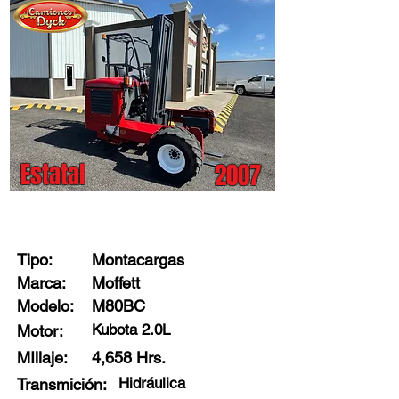
Estatal
2007
Stock: 00298 - B3
Tipo:
Montacargas
Marca:
Moffett
Modelo:
M80BC
Kubota 2.0L
Motor:
MIllaje:
4,658 Hrs.
Hidráulica
Transmición: