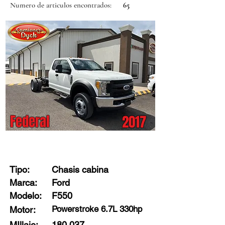
Numero de articulos encontrados:
65
Federal
2017
Stock: 34047 - D2
Tipo:
Chasis cabina
Marca:
Ford
Modelo:
F550
Powerstroke 6.7L 330hp
Motor:
MIllaje:
180,037