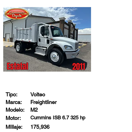
Estatal
2011
Stock: X1271 - E4
Tipo:
Volteo
Marca:
Freightliner
Modelo:
M2
Cummins ISB 6.7 325 hp
Motor:
MIllaje:
175,936