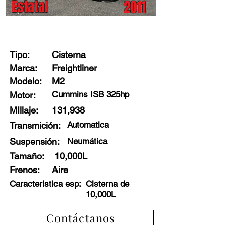
Estatal
2011
Stock: X1285 - E4
Tipo:
Cisterna
Marca:
Freightliner
Modelo:
M2
Cummins ISB 325hp
Motor:
MIllaje:
131,938
Automatica
Transmición:
Suspensión:
Neumática
Tamaño:
10,000L
Frenos
:
Aire
Caracteristica esp:
Cisterna de
10,000L
Contáctanos