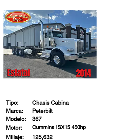
Estatal
2014
Stock: 84065
Tipo:
Chasis Cabina
Marca:
Peterbilt
Modelo:
367
Cummins ISX15 450hp
Motor:
MIllaje:
125,632