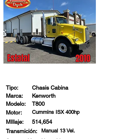
Estatal
2010
Stock: 44115 - G0
Tipo:
Chasis Cabina
Marca:
Kenworth
Modelo:
T800
Cummins ISX 400hp
Motor:
MIllaje:
514,654
Manual 13 Vel.
Transmición: