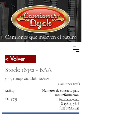
Camiones que mueven el futuro
< Volver
Stock: 18352 - BAA
31614 Campo 8B, Chih., México
Camiones Dyck
Numeros de contacto para
Millaje
mas
información:
16,479
(625) 122 9022
(625) 133 5616
(625) 589 4645