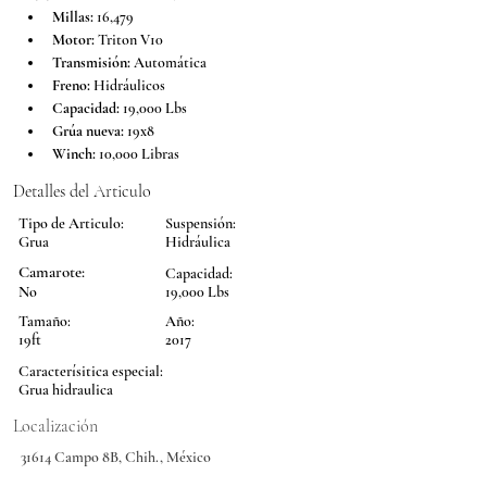
Millas:
 16,479
Motor:
 Triton V10
Transmisión:
 Automática 
Freno:
 Hidráulicos
Capacidad:
 19,000 Lbs
Grúa nueva:
 19x8
Winch:
 10,000 Libras
Detalles del Articulo
Tipo de Articulo:
Suspensión:
Grua
Hidráulica
Camarote:
Capacidad:
No
19,000 Lbs
Tamaño:
Año:
19ft
2017
Caracterísitica especial:
Grua hidraulica
Localización
31614 Campo 8B, Chih., México