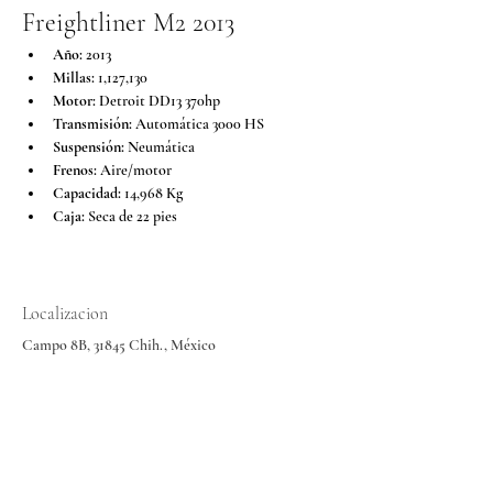
Freightliner M2 2013
Año:
 2013
Millas:
 1,127,130
Motor:
 Detroit DD13 370hp
Transmisión:
 Automática 3000 HS
Suspensión:
 Neumática
Frenos:
 Aire/motor
Capacidad:
 14,968 Kg
Caja:
 Seca de 22 pies
Localizacion
Campo 8B, 31845 Chih., México