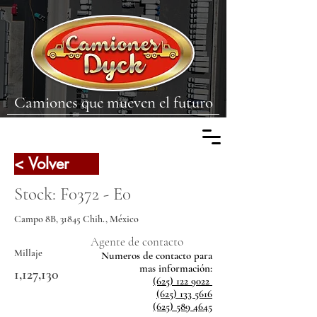
Camiones que mueven el futuro
< Volver
Stock: F0372 - E0
Campo 8B, 31845 Chih., México
Agente de contacto
Millaje
Numeros de contacto para
mas
información:
1,127,130
(625) 122 9022
(625) 133 5616
(625) 589 4645