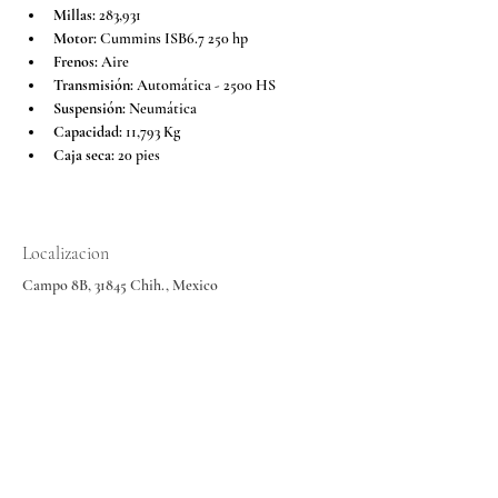
Millas:
 283,931
Motor:
 Cummins ISB6.7 250 hp
Frenos:
 Aire
Transmisión:
 Automática - 2500 HS
Suspensión:
 Neumática
Capacidad:
 11,793 Kg
Caja seca:
 20 pies
Localizacion
Campo 8B, 31845 Chih., Mexico