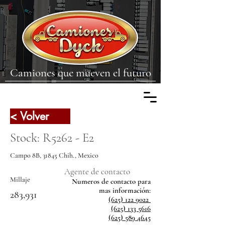
Camiones que mueven el futuro
< Volver
Stock: R5262 - E2
Campo 8B, 31845 Chih., Mexico
Agente de contacto
Millaje
Numeros de contacto para
mas
información:
283,931
(625) 122 9022
(625) 133 5616
(625) 589 4645