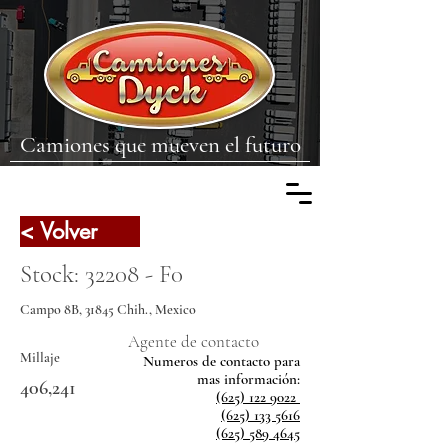
Camiones que mueven el futuro
< Volver
Stock: 32208 - F0
Campo 8B, 31845 Chih., Mexico
Agente de contacto
Millaje
Numeros de contacto para
mas
información:
406,241
(625) 122 9022
(625) 133 5616
(625) 589 4645