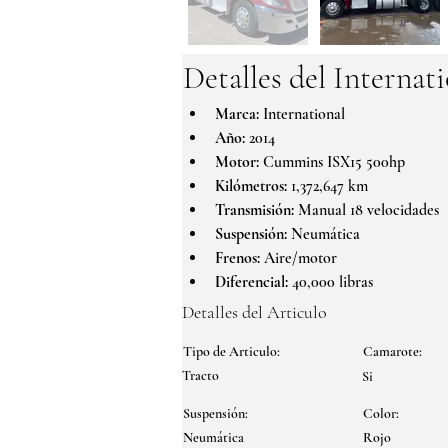
Detalles del Internat
Marca:
 International
Año:
 2014
Motor:
 Cummins ISX15 500hp
Kilómetros:
 1,372,647 km
Transmisión:
 Manual 18 velocidades
Suspensión:
 Neumática
Frenos:
 Aire/motor
Diferencial:
 40,000 libras
Detalles del Articulo
Tipo de Articulo:
Camarote:
Tracto
Si
Suspensión:
Color:
Neumática
Rojo