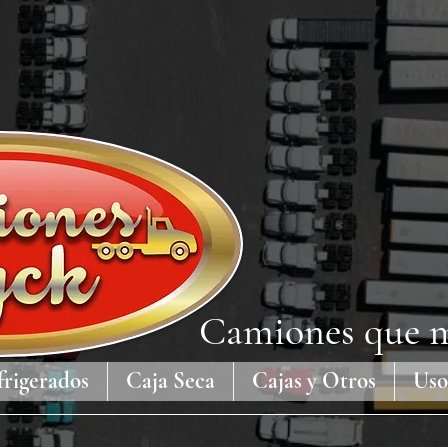
Camiones que m
frigerados
Caja Seca
Cajas y Otros
Uso