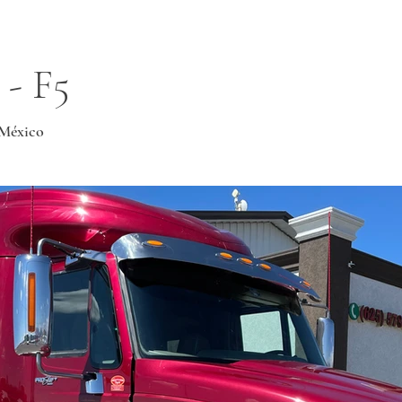
 - F5
 México