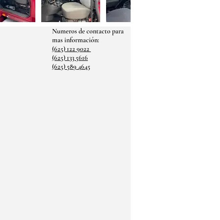
Numeros de contacto para
mas
información:
(625) 122 9022
(625) 133 5616
(625) 589 4645