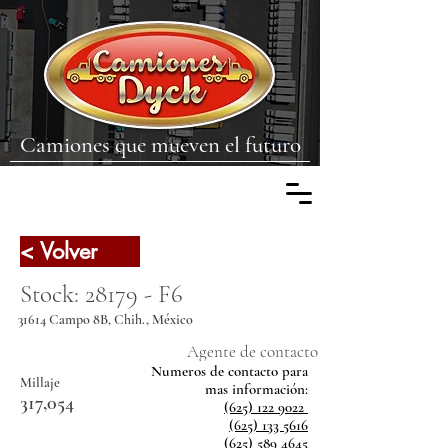
Camiones que mueven el futuro
< Volver
Stock: 28179 - F6
31614 Campo 8B, Chih., México
Agente de contacto
Numeros de contacto para
Millaje
mas
información:
317,054
(625) 122 9022
(625) 133 5616
(625) 589 4645