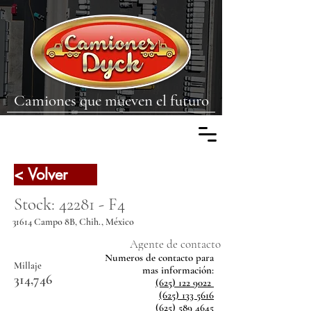
Camiones que mueven el futuro
< Volver
Stock: 42281 - F4
31614 Campo 8B, Chih., México
Agente de contacto
Numeros de contacto para
Millaje
mas
información:
314,746
(625) 122 9022
(625) 133 5616
(625) 589 4645