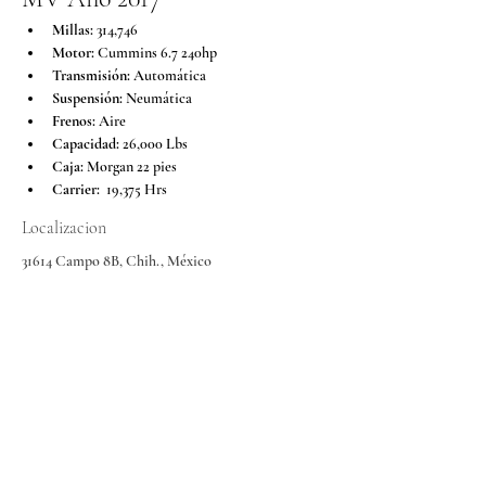
Millas:
 314,746
Motor:
 Cummins 6.7 240hp
Transmisión:
 Automática 
Suspensión:
 Neumática
Frenos:
 Aire
Capacidad:
 26,000 Lbs
Caja:
 Morgan 22 pies
Carrier:
  19,375 Hrs
Localizacion
31614 Campo 8B, Chih., México