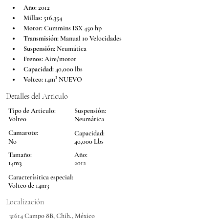
Año:
 2012
Millas:
 516,354
Motor:
 Cummins ISX 450 hp
Transmisión:
 Manual 10 Velocidades
Suspensión:
 Neumática
Frenos:
 Aire/motor
Capacidad:
 40,000 lbs
Volteo:
 14m³ NUEVO
Detalles del Articulo
Tipo de Articulo:
Suspensión:
Volteo
Neumática
Camarote:
Capacidad:
No
40,000 Lbs
Tamaño:
Año:
14m3
2012
Caracterísitica especial:
Volteo de 14m3
Localización
31614 Campo 8B, Chih., México