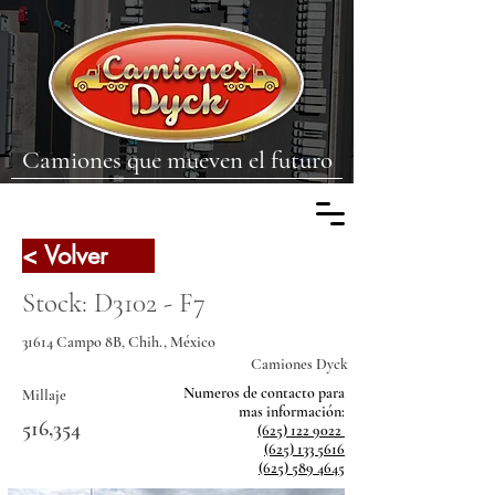
Camiones que mueven el futuro
< Volver
Stock: D3102 - F7
31614 Campo 8B, Chih., México
Camiones Dyck
Numeros de contacto para
Millaje
mas
información:
516,354
(625) 122 9022
(625) 133 5616
(625) 589 4645