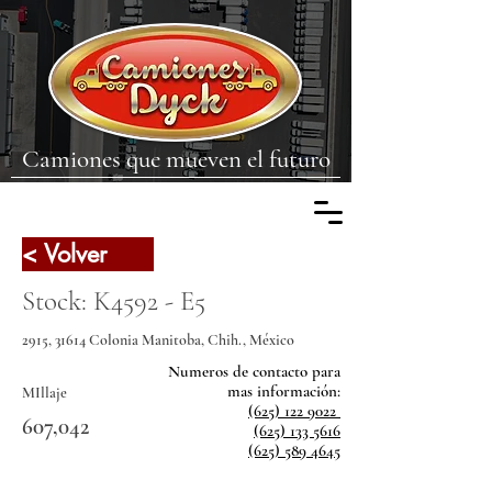
Camiones que mueven el futuro
< Volver
Stock: K4592 - E5
2915, 31614 Colonia Manitoba, Chih., México
Numeros de contacto para
mas
información:
MIllaje
(625) 122 9022
607,042
(625) 133 5616
(625) 589 4645