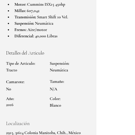
Motor:
 Cummins ISX15 450hp
Millas:
 607,042
Transmisión:
 Smart Shift 10 Vel.
Suspensión:
 Neumática
Frenos:
 Aire/motor
Diferencial:
 40,000 Libras
Detalles del Articulo
Tipo de Articulo:
Suspensión:
Tracto
Neumática
Camarote:
Tamaño:
No
N/A
Año:
Color:
2016
Blanco
Localización
2915, 31614 Colonia Manitoba, Chih., México