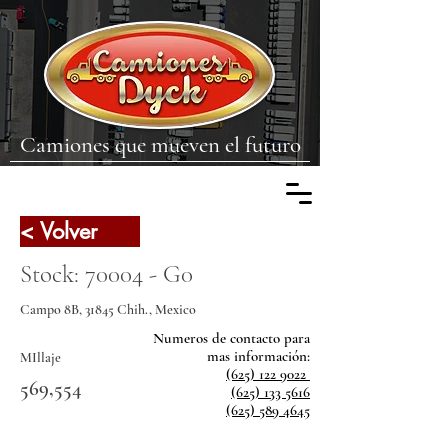
Camiones que mueven el futuro
< Volver
Stock: 70004 - G0
Campo 8B, 31845 Chih., Mexico
Numeros de contacto para
mas
información:
MIllaje
(625) 122 9022
569,554
(625) 133 5616
(625) 589 4645