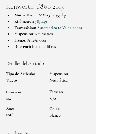
Kenworth T880 2015
Motor:
 Paccar MX-13 de 455 hp
Kilómetros:
787,749
Transmisión:
Automatica 10 Velocidades
Suspensión:
 Neumática
Frenos:
 Aire/motor
Diferencial:
 40,000 libras
Detalles del Articulo
Tipo de Articulo:
Suspensión:
Tracto
Neumática
Camarote:
Tamaño:
No
N/A
Año:
Color:
2016
Blanco
Localización