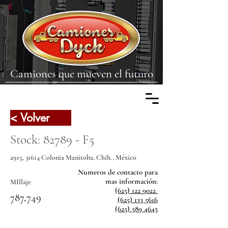
Camiones que mueven el futuro
< Volver
Stock: 82789 - F5
2915, 31614 Colonia Manitoba, Chih., México
Numeros de contacto para
mas
información:
MIllaje
(625) 122 9022
787,749
(625) 133 5616
(625) 589 4645