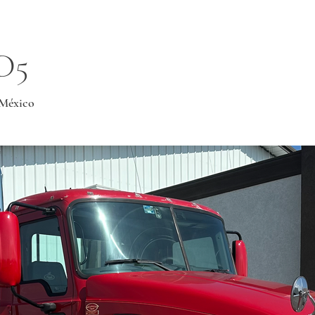
 D5
 México