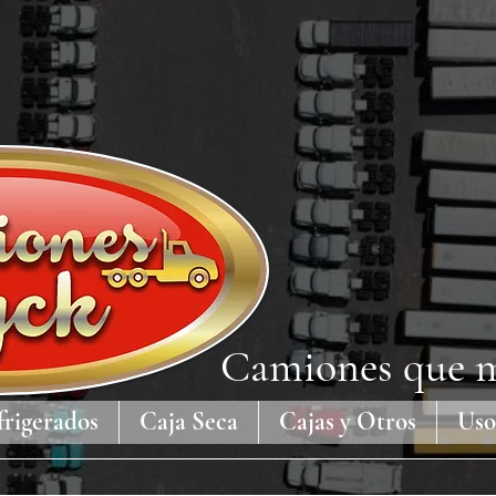
Camiones que m
frigerados
Caja Seca
Cajas y Otros
Uso