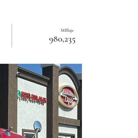
MIllaje
980,235