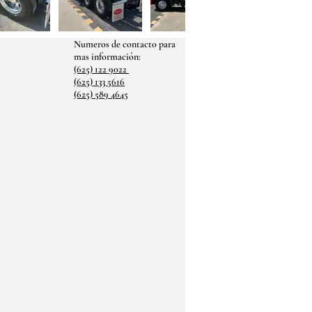
Numeros de contacto para
mas
información:
(625) 122 9022
(625) 133 5616
(625) 589 4645