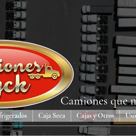
Camiones que m
frigerados
Caja Seca
Cajas y Otros
Uso