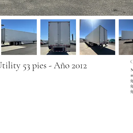
C
tility 53 pies - Año 2012
N
(
(
(