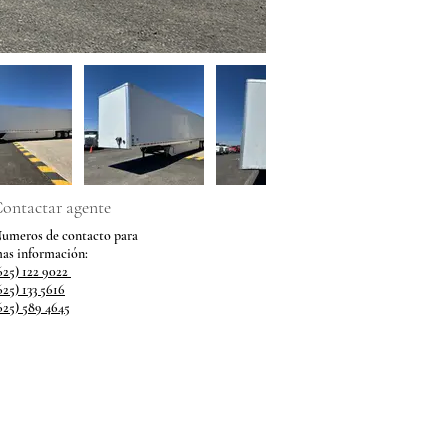
ontactar agente
umeros de contacto para
mas
información:
625) 122 9022
625) 133 5616
625) 589 4645