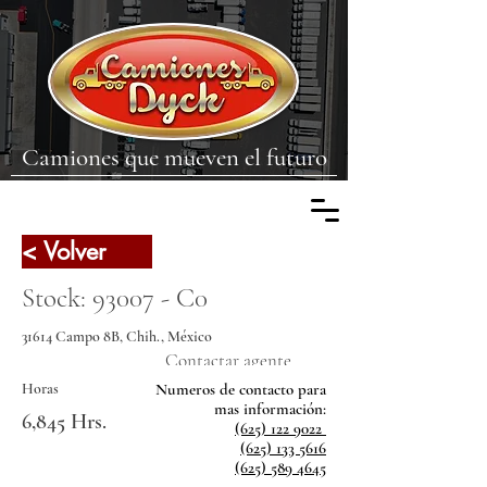
Camiones que mueven el futuro
< Volver
Stock: 93007 - C0
31614 Campo 8B, Chih., México
Contactar agente
Horas
Numeros de contacto para
mas
información:
6,845 Hrs.
(625) 122 9022
(625) 133 5616
(625) 589 4645