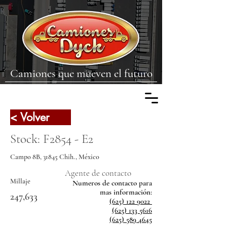
Camiones que mueven el futuro
< Volver
Stock: F2854 - E2
Campo 8B, 31845 Chih., México
Agente de contacto
Millaje
Numeros de contacto para
mas
información:
247,633
(625) 122 9022
(625) 133 5616
(625) 589 4645